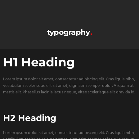
typography
H1 Heading
Lorem ipsum dolor sit amet, consectetur adipiscing elit. Cras ligula nibh,
vestibulum scelerisque elit sit amet, dignissim semper dolor. Aliquam ut
mattis elit. Phasellus lacinia lacus neque, vitae scelerisque elit gravida id.
H2 Heading
Lorem ipsum dolor sit amet, consectetur adipiscing elit. Cras ligula nibh,