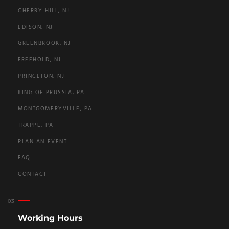
CHERRY HILL, NJ
EDISON, NJ
GREENBROOK, NJ
FREEHOLD, NJ
PRINCETON, NJ
KING OF PRUSSIA, PA
MONTGOMERYVILLE, PA
TRAPPE, PA
PLAN AN EVENT
FAQ
CONTACT
Working Hours