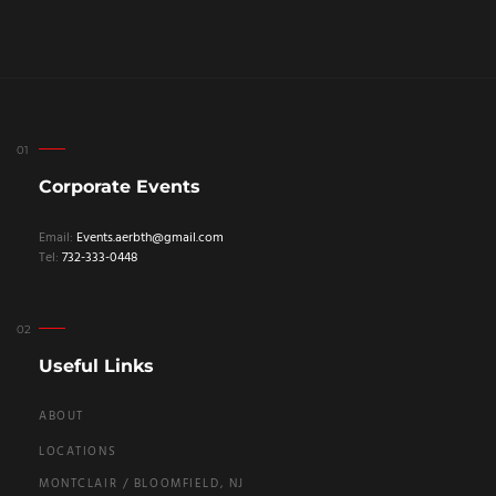
Corporate Events
Email:
Events.aerbth@gmail.com
Tel:
732-333-0448
Useful Links
ABOUT
LOCATIONS
MONTCLAIR / BLOOMFIELD, NJ